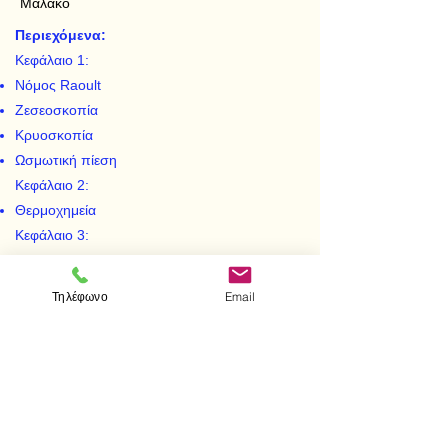
Μαλακό
Περιεχόμενα:
Κεφάλαιο 1:
Νόμος Raoult
Ζεσεοσκοπία
Κρυοσκοπία
Ωσμωτική πίεση
Κεφάλαιο 2:
Θερμοχημεία
Κεφάλαιο 3:
Ταχύτητα αντίδρασης
Χημική ισορροπία
Τηλέφωνο
Email
Κεφάλαιο 4:
Ιδιότητες ηλεκτρολυτικών διαλυμάτων