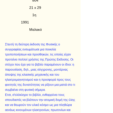
804
21 x 29
1η
1991
Μαλακό
Σ'αυτή τη δεύτερη έκδοση της Φυσικής ο
συγγραφέας ενσωμάτωσε μια ποικιλία
τροποποιήσεων και προσθηκών, τις οποίες είχαν
προτείνει πολλοί χρήστες της Πρώτης Εκδοσης. Οι
στόχοι που έχει για το βιβλίο παραμένουν οι ίδιοι: η
παρουσίαση, δηλ., μιας σύγχρονης, μοντέρνας
άποψης της κλασικής μηχανικής και του
ηλεκτρομαγνητισμού και η προσφορά προς τους
φοιτητές της δυνατότητας να ρίξουν μια ματιά στο τι
συμβαίνει στη φυσική σήμερα.
Ετσι, σ'ολόκληρο το βιβλίο, ενθαρρύνει τους
σπουδαστές να βλέπουν την ατομική δομή της ύλης
και να θεωρούν τον υλικό κόσμο ως μια πληθώρα
αενάως κινουμένων ηλεκτρονίων, πρωτονίων και