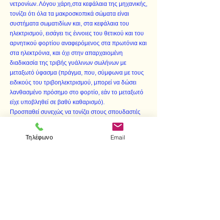
νετρονίων. Λόγου χάρη,στα κεφάλαια της μηχανικής,
τονίζει ότι όλα τα μακροσκοπικά σώματα είναι
συστήματα σωματιδίων και, στα κεφάλαια του
ηλεκτρισμού, εισάγει τις έννοιες του θετικού και του
αρνητικού φορτίου αναφερόμενος στα πρωτόνια και
στα ηλεκτρόνια, και όχι στην απαρχαιομένη
διαδικασία της τριβής γυάλινων σωλήνων με
μεταξωτό ύφασμα (πράγμα, που, σύμφωνα με τους
ειδικούς του τριβοηλεκτρισμού, μπορεί να δώσει
λανθασμένο πρόσημο στο φορτίο, εάν το μεταξωτό
είχε υποβληθεί σε βαθύ καθαρισμό).
Προσπαθεί συνεχώς να τονίζει στους σπουδαστές
τις αδυναμίες των εικασιών του δέκατου έννατου
αιώνα, ότι η ύλη και το ηλεκτρικό φορτίο είναι
Τηλέφωνο
Email
συνεχή. Η τυφλή προσκόλληση σ'αυτές τις εικασίες
εδικαιολογείτο συχνά με τον ισχυρισμό ότι οι
σπουδαστές των τεχνολογικών επιστημών
χρειάζονται τη φυσική ως εργαλείο, και ότι η ατομική
δομή της ύλης δεν τους πολυενδιαφέρει. Μολονότι
η φυσική είναι εργαλείο, δεν παύει να είναι
αντικείμενο τέχνης, και ο τρόπος με τον οποίο
παρουσιάζεται δεν μπορεί να διαχωριστεί από τη