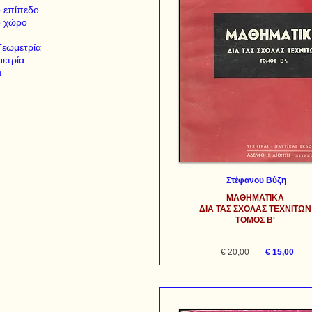
ο επίπεδο
ο χώρο
Γεωμετρία
μετρία
α
Στέφανου Βύζη
ΜΑΘΗΜΑΤΙΚΑ
ΔΙΑ ΤΑΣ ΣΧΟΛΑΣ ΤΕΧΝΙΤΩΝ
ΤΟΜΟΣ Β'
€ 20,00
€ 15,00