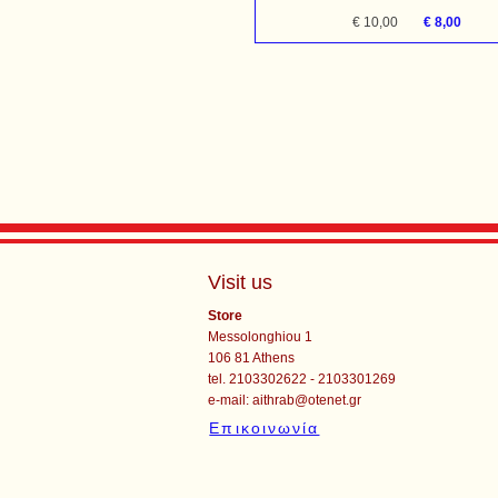
€ 10,00
€ 8,00
Visit us
Store
Messolonghiou 1
106 81 Athens
tel. 2103302622 - 2103301269
e-mail:
aithrab@otenet.gr
Επικοινωνία