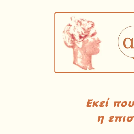
Εκεί πο
η επι