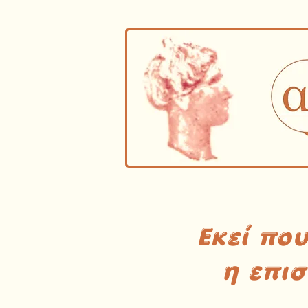
Εκεί πο
η επι