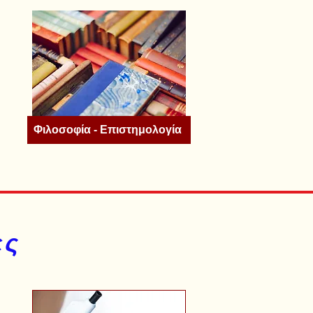
Φιλοσοφία - Επιστημολογία
ες