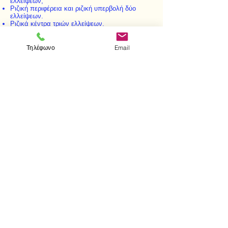
ελλείψεων,
Ριζική περιφέρεια και ριζική υπερβολή δύο
ελλείψεων.
Ριζικά κέντρα τριών ελλείψεων.
Ριζικό επίπεδο και ριζικό ελλειψοειδές δύο
ελλειψοειδών.
Συμπληρωματικές γραμμές.
Τηλέφωνο
Email
< Προηγούμενο
Επόμενο >
Επισκεφτείτε μας
Κατάστημα
Μεσολογγίου 1
106 81 Αθήνα
τηλ.
2103302622
-
2103301269
Επικοινωνία