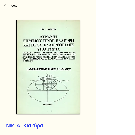
< Πίσω
Νικ. Α. Κισκύρα