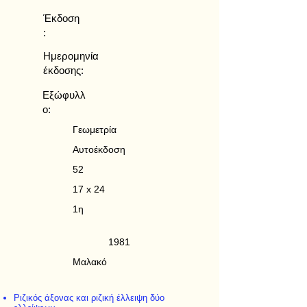
Έκδοση
:
Ημερομηνία
έκδοσης:
Εξώφυλλ
ο:
Γεωμετρία
Αυτοέκδοση
52
17 x 24
1η
1981
Μαλακό
Ριζικός άξονας και ριζική έλλειψη δύο