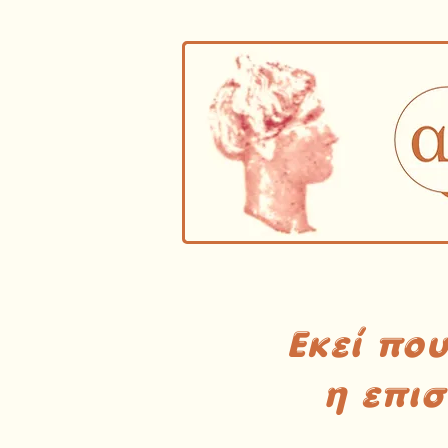
Εκεί πο
η επι