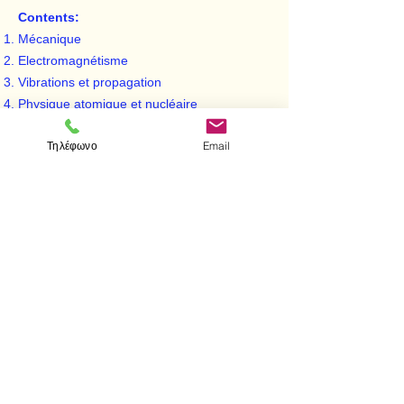
Contents:
Mécanique
Electromagnétisme
Vibrations et propagation
Physique atomique et nucléaire
Τηλέφωνο
Email
< Προηγούμενο
Επόμενο >
Επισκεφτείτε μας
Κατάστημα
Μεσολογγίου 1
106 81 Αθήνα