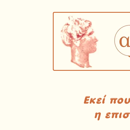
Εκεί πο
η επι