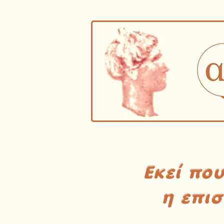
Εκεί πο
η επι