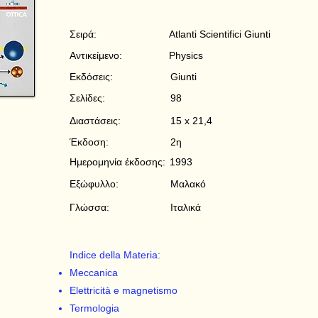
Σειρά:
Atlanti Scientifici Giunti
Αντικείμενο:
Physics
Εκδόσεις:
Giunti
Σελίδες:
98
Διαστάσεις:
15 x 21,4
Έκδοση:
2η
Ημερομηνία έκδοσης:
1993
Εξώφυλλο:
Μαλακό
Γλώσσα:
Ιταλικά
Indice della Materia:
Meccanica
Elettricità e magnetismo
Termologia