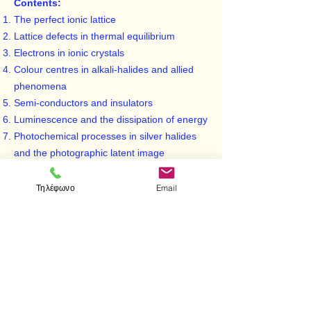
Contents:
The perfect ionic lattice
Lattice defects in thermal equilibrium
Electrons in ionic crystals
Colour centres in alkali-halides and allied
phenomena
Semi-conductors and insulators
Luminescence and the dissipation of energy
Photochemical processes in silver halides
and the photographic latent image
Processes involving the transport of both
ions and electrons
Τηλέφωνο
Email
< Προηγούμενο
Επόμενο >