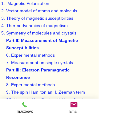
Magnetic Polarization
Vector model of atoms and moleculs
Theory of magnetic susceptibilities
Thermodynamics of magnetism
Symmetry of molecules and crystals
Part II: Meassurement of Magnetic
Susceptibilities
6. Experimental methods
7. Measurement on single cyrstals
Part III: Electron Paramagnetic
Resonance
8. Experimental methods
9. The spin Hamiltonian. I. Zeeman term
10. The spin Hamiltonian. II. Hyperfine term
11. Broadening processes
Τηλέφωνο
Email
12. The spin Hamiltonian. III. Crystal-field
term