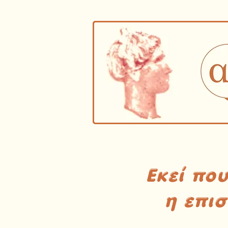
Εκεί πο
η επι