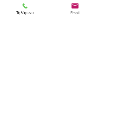
Τηλέφωνο
Email
< Προηγούμενο
Επόμενο >
Επισκεφτείτε μας
Κατάστημα
Μεσολογγίου 1
106 81 Αθήνα
τηλ.
2103302622
-
2103301269
Επικοινωνία
Ωράριο καταστήματος
Δευτέρα - Παρασκευή: 10:00 - 15:00