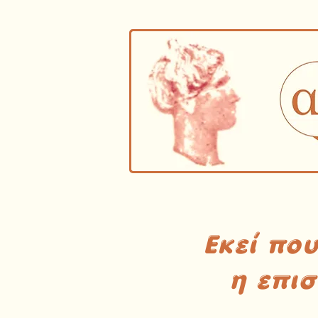
Εκεί πο
η επι