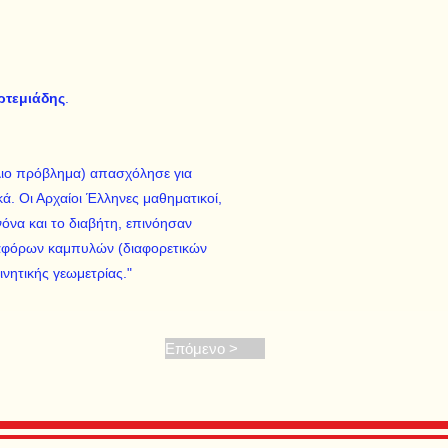
ρτεμιάδης
.
λιο πρόβλημα) απασχόλησε για
. Οι Αρχαίοι Έλληνες μαθηματικοί,
όνα και το διαβήτη, επινόησαν
ιαφόρων καμπυλών (διαφορετικών
νητικής γεωμετρίας."
Επόμενο >