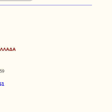
ΕΛΛΑΔΑ
.59
51