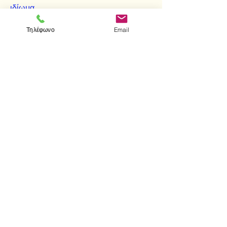
ιδίωμα.
Τηλέφωνο
Email
< Προηγούμενο
Επόμενο >
Επισκεφτείτε μας
Κατάστημα
Μεσολογγίου 1
106 81 Αθήνα
τηλ.
2103302622
-
2103301269
Επικοινωνία
Ωράριο καταστήματος