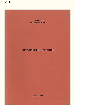
< Πίσω