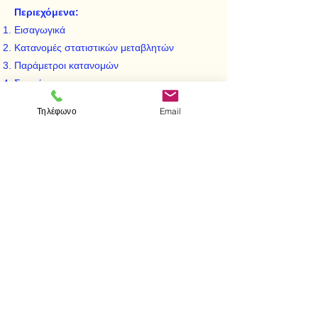
Περιεχόμενα:
Εισαγωγικά
Κατανομές στατιστικών μεταβλητών
Παράμετροι κατανομών
Συσχέτιση
Κατανομές δειγματοσυναρτήσεων
Τηλέφωνο
Email
Διαδικασίες εκτιμήσεων
Έλεγχοι στατιστικών υποθέσεων
< Προηγούμενο
Επόμενο >
Επισκεφτείτε μας
Κατάστημα
Μεσολογγίου 1
106 81 Αθήνα