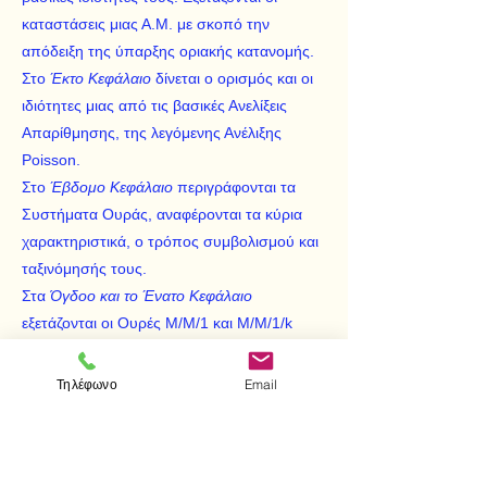
καταστάσεις μιας Α.Μ. με σκοπό την
απόδειξη της ύπαρξης οριακής κατανομής.
Στο
Έκτο Κεφάλαιο
δίνεται ο ορισμός και οι
ιδιότητες μιας από τις βασικές Ανελίξεις
Απαρίθμησης, της λεγόμενης Ανέλιξης
Poisson.
Στο
Έβδομο Κεφάλαιο
περιγράφονται τα
Συστήματα Ουράς, αναφέρονται τα κύρια
χαρακτηριστικά, ο τρόπος συμβολισμού και
ταξινόμησής τους.
Στα
Όγδοο και το Ένατο Κεφάλαιο
εξετάζονται οι Ουρές Μ/Μ/1 και Μ/Μ/1/k
αντίστοιχα και υπολογίζονται τα μέτρα
λειτουργικότητας τους.
Τηλέφωνο
Email
Στο
Δέκατο Κεφάλαιο
περιγράφονται οι
Ανελίξεις Γέννησης – Θανάτου και
αποδεικνύεται πως οι Ουρές που
μελετώνται εδώ, μπορούν να προκύψουν