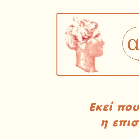
Εκεί πο
η επι