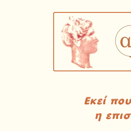
Εκεί πο
η επι