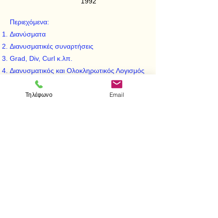
1992
Περιεχόμενα:
Διανύσματα
Διανυσματικές συναρτήσεις
Grad, Div, Curl κ.λπ.
Διανυσματικός και Ολοκληρωτικός Λογισμός
Θεμελιώδη Θεωρήματα της Διανυσματικής
Τηλέφωνο
Email
Ανάλυσης
Καμπυλόγραμμα Συστήματα Συντεταγμένων
Τανυστές
< Προηγούμενο
Επόμενο >
Επισκεφτείτε μας