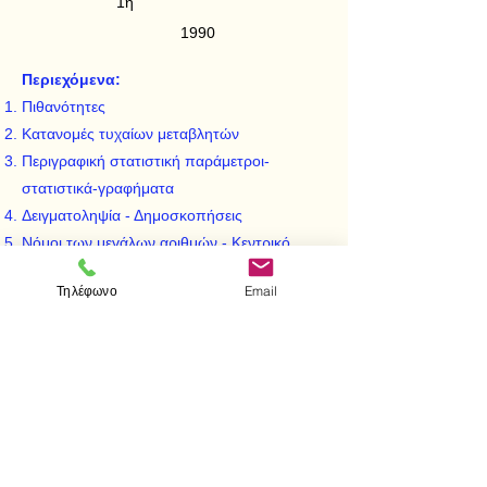
1η
1990
Περιεχόμενα:
Πιθανότητες
Κατανομές τυχαίων μεταβλητών
Περιγραφική στατιστική παράμετροι-
στατιστικά-γραφήματα
Δειγματοληψία - Δημοσκοπήσεις
Νόμοι των μεγάλων αριθμών - Κεντρικό
οριακό θεώρημα
Τηλέφωνο
Email
Εκτιμήσεις
Δοκιμασίες σημαντικότητας
Δοκιμασία - Χ^2
Συσχέτιση - Παλινδρόμηση
< Προηγούμενο
Επόμενο >