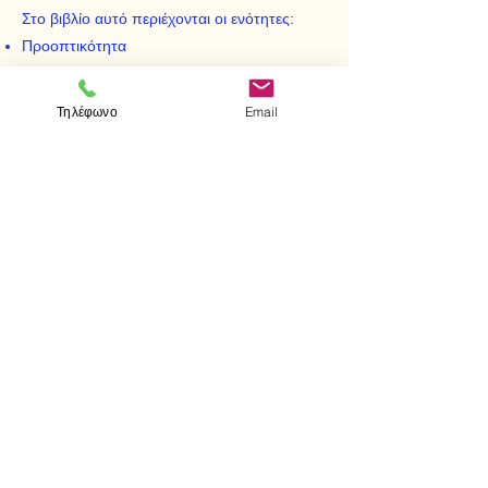
Στο βιβλίο αυτό περιέχονται οι ενότητες:
Προοπτικότητα
Προβολικότητα
Ενέλιξη θεμελιωδών Γεωμετρικών
Τηλέφωνο
Email
Σχηματισμών Πρώτης Βαθμίδος
< Προηγούμενο
Επόμενο >
Επισκεφτείτε μας
Κατάστημα
Μεσολογγίου 1
106 81 Αθήνα
τηλ.
2103302622
-
2103301269
Επικοινωνία