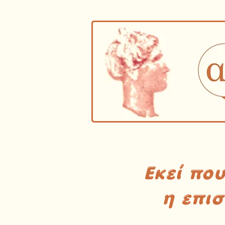
Εκεί πο
η επι