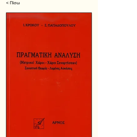
< Πίσω