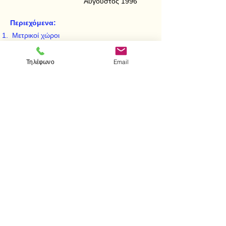
Αύγουστος 1996
Περιεχόμενα:
Μετρικοί χώροι
Συμπάγεια σε μετρικούς χώρους
Συνεχείς συναρτήσεις
Τηλέφωνο
Email
Χώροι συναρτήσεων
< Προηγούμενο
Επόμενο >
Επισκεφτείτε μας
Κατάστημα
Μεσολογγίου 1
106 81 Αθήνα
τηλ.
2103302622
-
2103301269