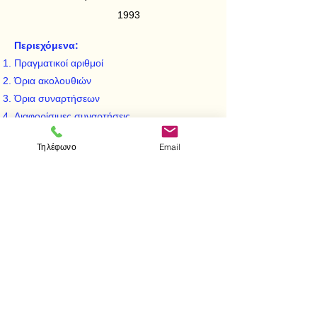
1993
Περιεχόμενα:
Πραγματικοί αριθμοί
Όρια ακολουθιών
Όρια συναρτήσεων
Διαφορίσιμες συναρτήσεις
Αόριστο ολοκλήρωμα
Τηλέφωνο
Email
Ορισμένο ολοκλήρωμα Riemann
Παράρτημα
Ασκήσεις
< Προηγούμενο
Επόμενο >
Επισκεφτείτε μας