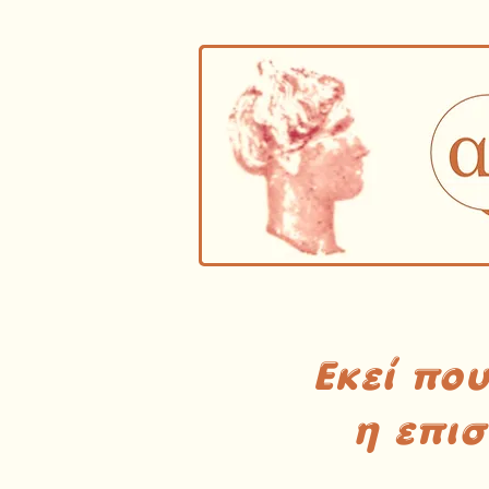
Εκεί πο
η επι