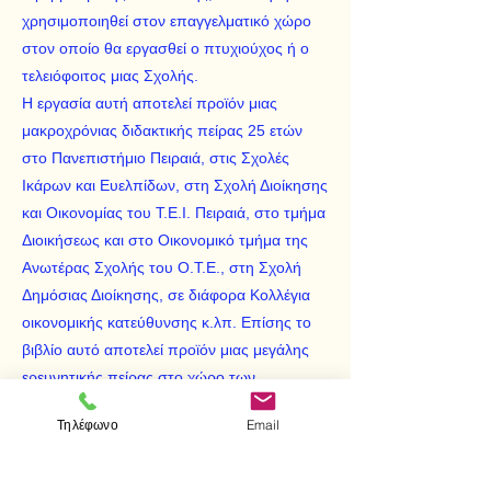
χρησιμοποιηθεί στον επαγγελματικό χώρο
στον οποίο θα εργασθεί ο πτυχιούχος ή ο
τελειόφοιτος μιας Σχολής.
Η εργασία αυτή αποτελεί προϊόν μιας
μακροχρόνιας διδακτικής πείρας 25 ετών
στο Πανεπιστήμιο Πειραιά, στις Σχολές
Ικάρων και Ευελπίδων, στη Σχολή Διοίκησης
και Οικονομίας του Τ.Ε.Ι. Πειραιά, στο τμήμα
Διοικήσεως και στο Οικονομικό τμήμα της
Ανωτέρας Σχολής του Ο.Τ.Ε., στη Σχολή
Δημόσιας Διοίκησης, σε διάφορα Κολλέγια
οικονομικής κατεύθυνσης κ.λπ. Επίσης το
βιβλίο αυτό αποτελεί προϊόν μιας μεγάλης
ερευνητικής πείρας στο χώρο των
επιχειρήσεων λόγω εκτέλεσης ενός πολύ
Τηλέφωνο
Email
μεγάλου αριθμού δειγματολητικών ερευνών.
Παρ' όλη τη μεγάλη συγγραφική, διδακτική
και ερευνητική μου πείρα, η συγγραφή του