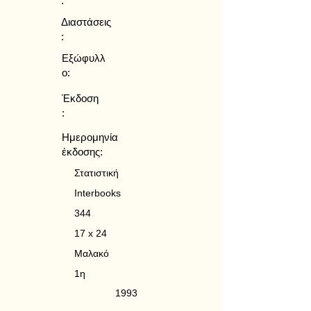
:
Διαστάσεις
:
Εξώφυλλ
ο:
Έκδοση
:
Ημερομηνία
έκδοσης:
Στατιστική
Interbooks
344
17 x 24
Μαλακό
1η
1993