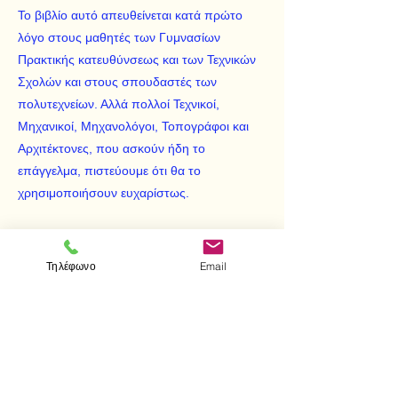
Το βιβλίο αυτό απευθείνεται κατά πρώτο
λόγο στους μαθητές των Γυμνασίων
Πρακτικής κατευθύνσεως και των Τεχνικών
Σχολών και στους σπουδαστές των
πολυτεχνείων. Αλλά πολλοί Τεχνικοί,
Μηχανικοί, Μηχανολόγοι, Τοπογράφοι και
Αρχιτέκτονες, που ασκούν ήδη το
επάγγελμα, πιστεύουμε ότι θα το
χρησιμοποιήσουν ευχαρίστως.
Περιεχόμενα:
Εισαγωγή
Τηλέφωνο
Email
Ορθύ προβολή σε πολλά επίπεδα
Απλή προβολή
Αξονομετρία
Κεντρική προβολή