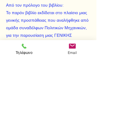
Από τον πρόλογο του βιβλίου:
Το παρόν βιβλίο εκδίδεται στο πλαίσιο μιας
γενικής προσπάθειας που αναλήφθηκε από
ομάδα συναδέλφων Πολιτικών Μηχανικών,
για την παρουσίαση μιας ΓΕΝΙΚΗΣ
ΤΕΧΝΟΛΟΓΙΑΣ ΠΟΛΙΤΙΚΟΥ ΜΗΧΑΝΙΚΟΥ
και περιλαμβάνει τα απαραίτητα εκείνα
Τηλέφωνο
Email
στοιχεία τόσο για τον σπουδαστή όσο και
για τον επαγγελματία Πολιτικό Μηχανικό.
< Προηγούμενο
Επόμενο >
Επισκεφτείτε μας
Κατάστημα
Μεσολογγίου 1