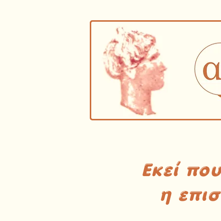
Εκεί πο
η επι