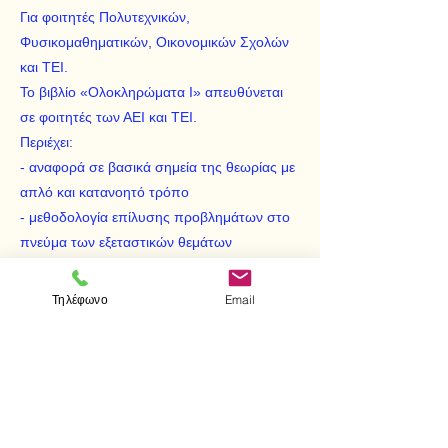
Για φοιτητές Πολυτεχνικών,
Φυσικομαθηματικών, Οικονομικών Σχολών
και ΤΕΙ.
Το βιβλίο «Ολοκληρώματα Ι» απευθύνεται
σε φοιτητές των ΑΕΙ και ΤΕΙ.
Περιέχει:
- αναφορά σε βασικά σημεία της θεωρίας με
απλό και κατανοητό τρόπο
- μεθοδολογία επίλυσης προβλημάτων στο
πνεύμα των εξεταστικών θεμάτων
- μεγάλο αριθμό ασκήσεων και
προβλημάτων για εμπέδωση της θεωρίας
Τηλέφωνο
Email
και ενίσχυση της ικανότητας επίλυσης
προβλημάτων.
Η σειρά «Ολοκληρώματα» ολοκληρώνεται
με το βιβλίο «Ολοκληρώματα ΙΙ».