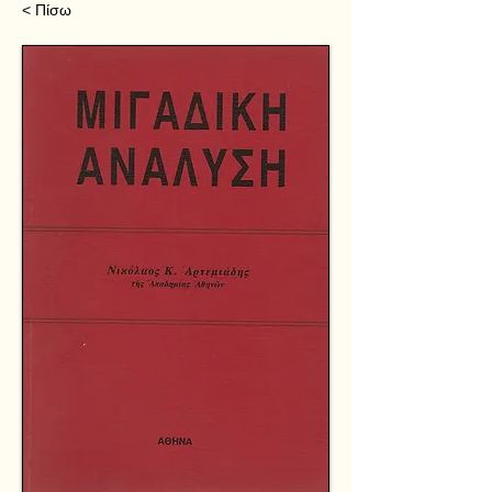
< Πίσω