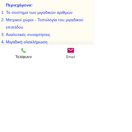
Περιεχόμενα:
Το σύστημα των μιγαδικών αριθμών
Μετρικοί χώροι - Τοπολογία του μιγαδικού
επιπέδου
Αναλυτικές συναρτήσεις
Μιγαδική ολοκλήρωση
Εφαρμογές της θεωρίας του Cauchy
Το θεώρημα απεικονίσεως του Riemann
Τηλέφωνο
Email
Η μιγαδική ανάλυση από γεωμετρικής
σκοπιάς
< Προηγούμενο
Επόμενο >
Επισκεφτείτε μας
Κατάστημα