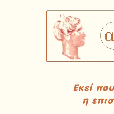
Εκεί πο
η επι