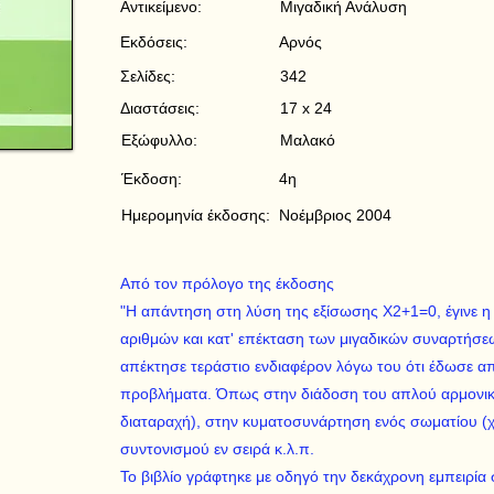
Αντικείμενο:
Μιγαδική Ανάλυση
Εκδόσεις:
Αρνός
Σελίδες:
342
Διαστάσεις:
17 x 24
Εξώφυλλο:
Μαλακό
Έκδοση:
4η
Ημερομηνία έκδοσης:
Νοέμβριος 2004
Από τον πρόλογο της έκδοσης
"Η απάντηση στη λύση της εξίσωσης Χ2+1=0, έγινε η
αριθμών και κατ' επέκταση των μιγαδικών συναρτήσε
απέκτησε τεράστιο ενδιαφέρον λόγω του ότι έδωσε απ
προβλήματα. Όπως στην διάδοση του απλού αρμονικ
διαταραχή), στην κυματοσυνάρτηση ενός σωματίου (
συντονισμού εν σειρά κ.λ.π.
Το βιβλίο γράφτηκε με οδηγό την δεκάχρονη εμπειρία 