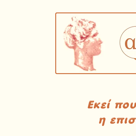
Εκεί πο
η επι