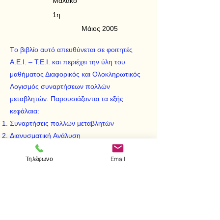
Μαλακό
1η
Μάιος 2005
Tο βιβλίο αυτό απευθύνεται σε φοιτητές
Α.Ε.Ι. – Τ.Ε.Ι. και περιέχει την ύλη του
μαθήματος Διαφορικός και Oλοκληρωτικός
Λογισμός συναρτήσεων πολλών
μεταβλητών. Παρουσιάζονται τα εξής
κεφάλαια:
Συναρτήσεις πολλών μεταβλητών
Διανυσματική Aνάλυση
Διπλά Oλοκληρώματα
Τηλέφωνο
Email
Tριπλά Oλοκληρώματα
Eπικαμπύλια Oλοκληρώματα
Eπιφανειακά Oλοκληρώματα
Oλοκληρώματα εξαρτώμενα από παράμετρο
και γενικευμένα διπλά ολοκληρώματα