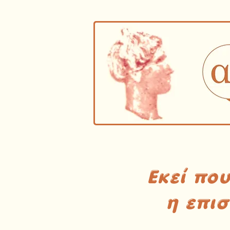
Εκεί πο
η επι