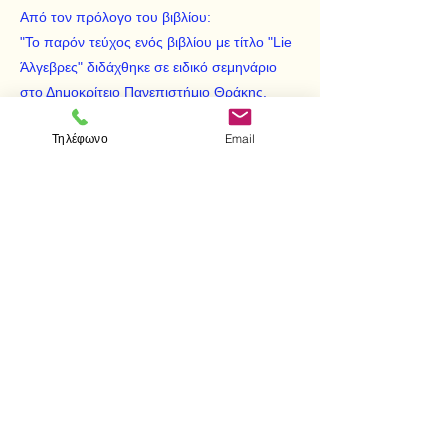
Από τον πρόλογο του βιβλίου:
"Το παρόν τεύχος ενός βιβλίου με τίτλο "Lie
Άλγεβρες" διδάχθηκε σε ειδικό σεμηνάριο
στο Δημοκρίτειο Πανεπιστήμιο Θράκης.
Περιέχει δύο κεφάλαια. Το πρώτο περιέχει
Τηλέφωνο
Email
όλες τις γνωστές αλγεβρικές δομές, ενώ το
δεύτερο περιέχει γενικά περί Lie αλγεβρών."
< Προηγούμενο
Επόμενο >
Επισκεφτείτε μας
Κατάστημα
Μεσολογγίου 1
106 81 Αθήνα
τηλ.
2103302622
-
2103301269