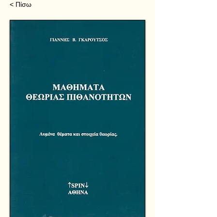
< Πίσω