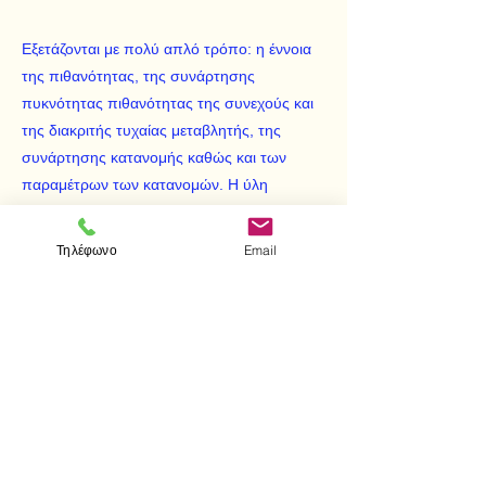
Εξετάζονται με πολύ απλό τρόπο: η έννοια
της πιθανότητας, της συνάρτησης
πυκνότητας πιθανότητας της συνεχούς και
της διακριτής τυχαίας μεταβλητής, της
συνάρτησης κατανομής καθώς και των
παραμέτρων των κατανομών. Η ύλη
παρουσιάζεται με τέτοιο τρόπο, ώστε ο
αναγνώστης γρήγορα να κατανοήσει και να
Τηλέφωνο
Email
αφομοιώσει τις έννοιες αυτές. Για τη μελέτη
του βιβλίου απαιτείται μία επανάληψη του
διπλού ολοκληρώματος (ολοκληρώματα).
< Προηγούμενο
Επόμενο >