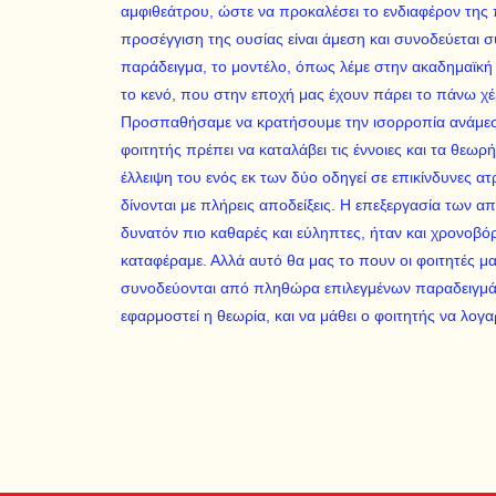
αμφιθεάτρου, ώστε να προκαλέσει το ενδιαφέρον της 
προσέγγιση της ουσίας είναι άμεση και συνοδεύεται 
παράδειγμα, το μοντέλο, όπως λέμε στην ακαδημαϊκή 
το κενό, που στην εποχή μας έχουν πάρει το πάνω χέρ
Προσπαθήσαμε να κρατήσουμε την ισορροπία ανάμεσ
φοιτητής πρέπει να καταλάβει τις έννοιες και τα θεωρή
έλλειψη του ενός εκ των δύο οδηγεί σε επικίνδυνες α
δίνονται με πλήρεις αποδείξεις. Η επεξεργασία των 
δυνατόν πιο καθαρές και εύληπτες, ήταν και χρονοβόρ
καταφέραμε. Αλλά αυτό θα μας το πουν οι φοιτητές μα
συνοδεύονται από πληθώρα επιλεγμένων παραδειγμάτ
εφαρμοστεί η θεωρία, και να μάθει ο φοιτητής να λογαρ