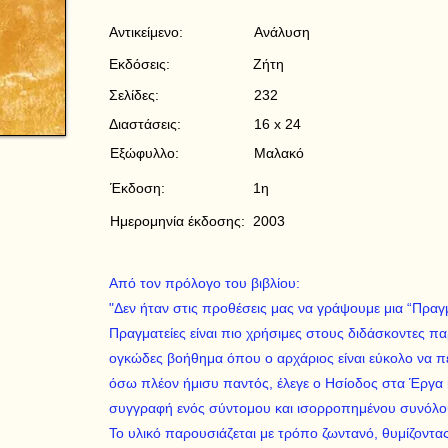
Αντικείμενο:
Ανάλυση
Εκδόσεις:
Ζήτη
Σελίδες:
232
Διαστάσεις:
16 x 24
Εξώφυλλο:
Μαλακό
Έκδοση:
1η
Ημερομηνία έκδοσης:
2003
Από τον πρόλογο του βιβλίου:
"Δεν ήταν στις προθέσεις μας να γράψουμε μια “Πραγμα
Πραγματείες είναι πιο χρήσιμες στους διδάσκοντες π
ογκώδες βοήθημα όπου ο αρχάριος είναι εύκολο να πελ
όσω πλέον ήμισυ παντός, έλεγε ο Ησίοδος στα Έργα κ
συγγραφή ενός σύντομου και ισορροπημένου συνόλου
Το υλικό παρουσιάζεται με τρόπο ζωντανό, θυμίζοντα