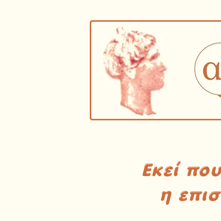
Εκεί πο
η επι