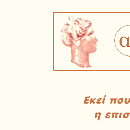
Εκεί πο
η επι