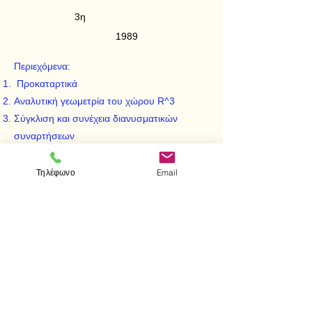
3η
1989
Περιεχόμενα:
Προκαταρτικά
Αναλυτική γεωμετρία του χώρου R^3
Σύγκλιση και συνέχεια διανυσματικών
συναρτήσεων
Διαφορίσιμες διανυσματικές συναρτήσεις
Διπλό ολοκλήρωμα
Τηλέφωνο
Email
Τριπλό ολοκλήρωμα
Επικαμπύλια και επιφανειακά ολοκληρώματα
Διανυσματική ανάλυση
< Προηγούμενο
Επόμενο >