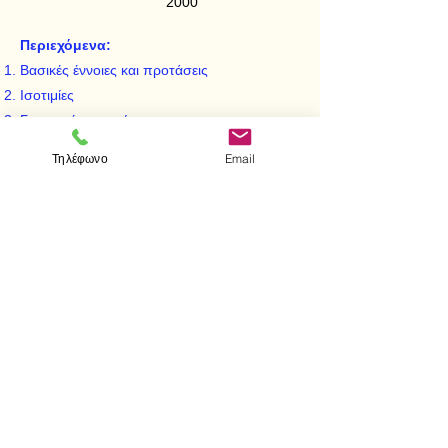
2000
Περιεχόμενα:
Βασικές έννοιες και προτάσεις
Ισοτιμίες
Γραμμικές ισοτιμίες
Ισοτιμίες ανώτερου βαθμού
Τηλέφωνο
Email
Τετραγωνικά κατάλοιπα
Δυαδικές τετραγωνικές μορφές
< Προηγούμενο
Επόμενο >
Επισκεφτείτε μας
Κατάστημα
Μεσολογγίου 1
106 81 Αθήνα