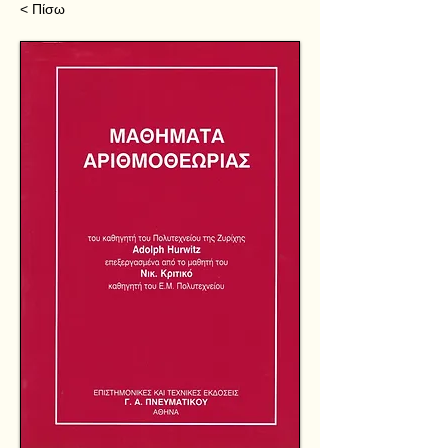
< Πίσω