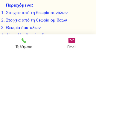
Περιεχόμενα:
Στοιχεία από τη θεωρία συνόλων
Στοιχεία από τη θεωρία ομ΄δαων
Θεωρία δακτυλίων
Λύση Αλγεβρικών εξισώσεων
Διανυσματικοί χώροι - Άλγεβρες
Τηλέφωνο
Email
Θεωρία σωμάτων
Θεωρία εκτιμήσεων
< Προηγούμενο
Επόμενο >
Επισκεφτείτε μας
Κατάστημα
Μεσολογγίου 1
106 81 Αθήνα