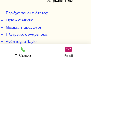
Απρίλιος 1992
Περιέχονται οι ενότητες:
Όριο - συνέχεια
Μερικές παράγωγοι
Πλεγμένες συναρτήσεις
Ανάπτυγμα Taylor
Ακρότατα
Τηλέφωνο
Email
Διανυσματική ανάλυση
Διπλά, τριπλά, επικαμπύλια και επιφανειακά
ολοκληρώματα
< Προηγούμενο
Επόμενο >
Επισκεφτείτε μας