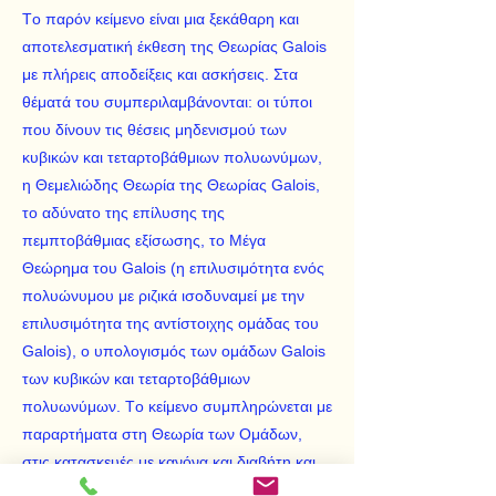
Tο παρόν κείμενο είναι μια ξεκάθαρη και
αποτελεσματική έκθεση της Θεωρίας Galois
με πλήρεις αποδείξεις και ασκήσεις. Στα
θέματά του συμπεριλαμβάνονται: οι τύποι
που δίνουν τις θέσεις μηδενισμού των
κυβικών και τεταρτοβάθμιων πολυωνύμων,
η Θεμελιώδης Θεωρία της Θεωρίας Galois,
το αδύνατο της επίλυσης της
πεμπτοβάθμιας εξίσωσης, το Mέγα
Θεώρημα του Galois (η επιλυσιμότητα ενός
πολυώνυμου με ριζικά ισοδυναμεί με την
επιλυσιμότητα της αντίστοιχης ομάδας του
Galois), o υπολογισμός των ομάδων Galois
των κυβικών και τεταρτοβάθμιων
πολυωνύμων. Tο κείμενο συμπληρώνεται με
παραρτήματα στη Θεωρία των Oμάδων,
στις κατασκευές με κανόνα και διαβήτη και
στην ιστορία της εξέλιξης της Θεωρίας