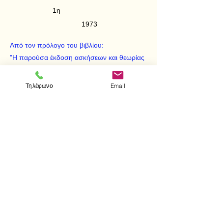
1η
1973
Από τον πρόλογο του βιβλίου:
"Η παρούσα έκδοση ασκήσεων και θεωρίας
καλύπτει πλήρως την διδασκόμενη ύλη στα
δύο τελευταία έτη στο Εθνικό και
Τηλέφωνο
Email
Καποδιστριακό Πανεπιστήμιο Αθηνών και
στο τμήμα Μαθηματικών.
< Προηγούμενο
Επόμενο >
Επισκεφτείτε μας
Κατάστημα
Μεσολογγίου 1