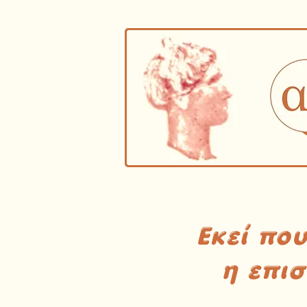
Εκεί πο
η επι