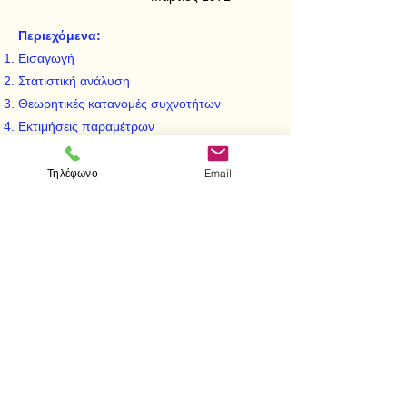
Περιεχόμενα:
Εισαγωγή
Στατιστική ανάλυση
Θεωρητικές κατανομές συχνοτήτων
Εκτιμήσεις παραμέτρων
Στατιστική κατανομή κατά Γ
Διακύμανση - συνδιακύμανση
Τηλέφωνο
Email
Συσχετίσεις - Συντελεστής συσχετίσεως
Χρονολογικές σειρές
< Προηγούμενο
Επόμενο >
Επισκεφτείτε μας
Κατάστημα