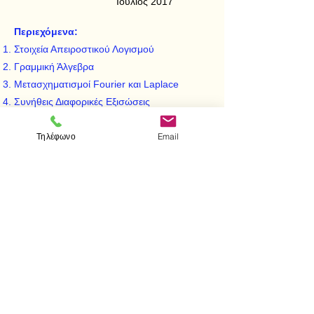
Ιούλιος 2017
Περιεχόμενα:
Στοιχεία Απειροστικού Λογισμού
Γραμμική Άλγεβρα
Μετασχηματισμοί Fourier και Laplace
Συνήθεις Διαφορικές Εξισώσεις
Στοιχεία Μερικών Διαφορικών Εξισώσεων
Τηλέφωνο
Email
Θεωρία Πιθανοτήτων
Μαρκοβιανές Αλυσίδες
Εισαγωγή στην Στατιστική
< Προηγούμενο
Επόμενο >
Επισκεφτείτε μας