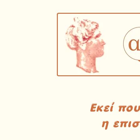
Εκεί πο
η επι