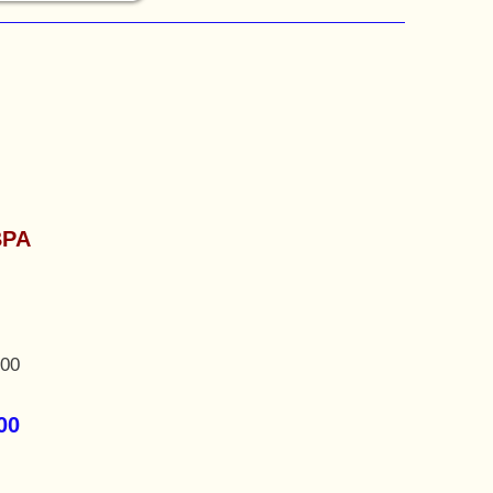
ΒΡΑ
,00
00